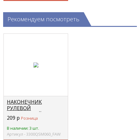
Рекомендуем посмотреть
НАКОНЕЧНИК
РУЛЕВОЙ
ПОПЕРЕЧНОЙ ТЯГИ
209
р
Розница
ПРАВЫЙ 1051 -
3300QSM-060 FAW
В наличии: 3 шт.
Артикул - 3300QSM060_FAW