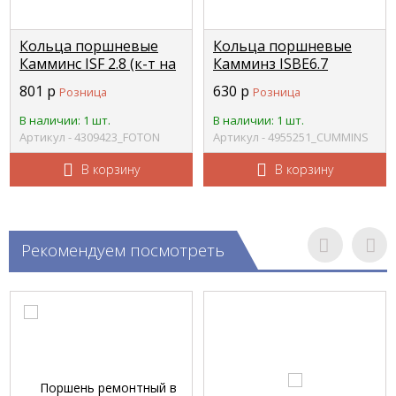
Кольца поршневые
Кольца поршневые
Камминс ISF 2.8 (к-т на
Камминз ISBE6.7
1 поршень)
Евро-4
801
р
630
р
Розница
Розница
4976251+4976252+5269330
3976339+4932587+493280
(С+) FOTON 4309423
комплект на 1
В наличии: 1 шт.
В наличии: 1 шт.
поршень) CUMMINS
Артикул - 4309423_FOTON
Артикул - 4955251_CUMMINS
4955251
В корзину
В корзину
Рекомендуем посмотреть