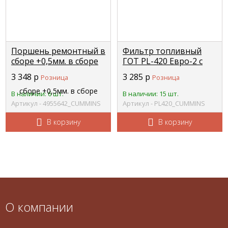
Поршень ремонтный в
Фильтр топливный
сборе +0,5мм. в сборе
ГОТ PL-420 Евро-2 с
(поршень, палец,
колбой, с подкачкой
3 348
р
3 285
р
Розница
Розница
кольца) 4955641 ISBe
(черной) без обогрева
CUMMINS 4955642
CUMMINS
В наличии: 6 шт.
В наличии: 15 шт.
Артикул - 4955642_CUMMINS
Артикул - PL420_CUMMINS
В корзину
В корзину
О компании