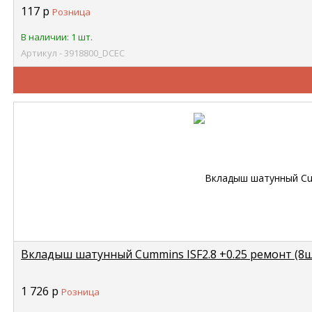
117
р
Розница
В наличии: 1 шт.
Артикул - 3918800_DCEC
Вкладыш шатунный Cummins ISF2.8 +0.25 ремонт (8шт
1 726
р
Розница