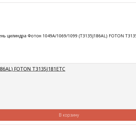
186AL) FOTON T3135J181ETC
В корзину