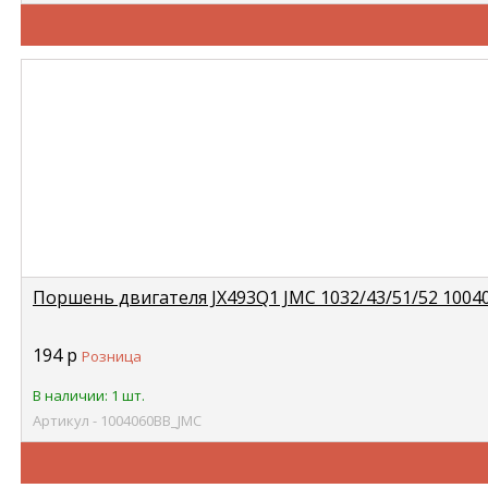
Поршень двигателя JX493Q1 JMC 1032/43/51/52 1004
194
р
Розница
В наличии: 1 шт.
Артикул - 1004060BB_JMC