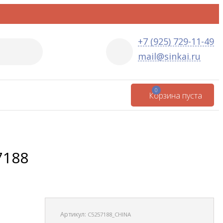
+7 (925) 729-11-49
mail@sinkai.ru
0
Корзина пуста
7188
Артикул:
С5257188_CHINA