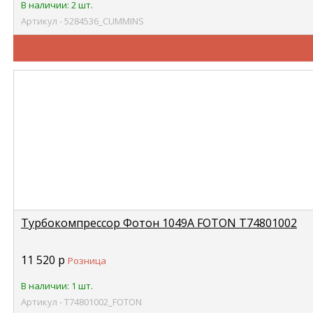
В наличии: 2 шт.
Артикул - 5284536_CUMMINS
Турбокомпрессор Фотон 1049А FOTON Т74801002
11 520
р
Розница
В наличии: 1 шт.
Артикул - Т74801002_FOTON