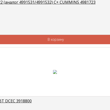
722 (аналог 4991531/4991532) С+ CUMMINS 4981723
В корзину
BT DCEC 3918800