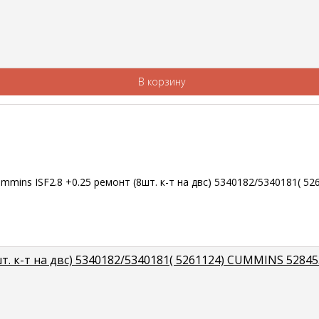
В корзину
. к-т на двс) 5340182/5340181( 5261124) CUMMINS 5284