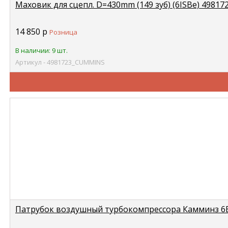
Маховик для сцепл. D=430mm (149 зуб) (6ISBe) 4981
14 850
р
Розница
В наличии: 9 шт.
Артикул - 4981723_CUMMINS
Патрубок воздушный турбокомпрессора Камминз 6