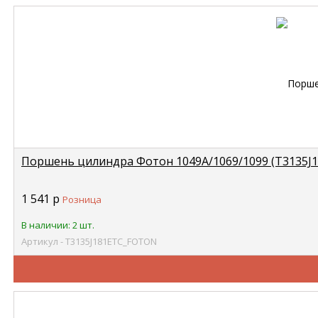
Поршень цилиндра Фотон 1049А/1069/1099 (T3135J
1 541
р
Розница
В наличии: 2 шт.
Артикул - T3135J181ETC_FOTON